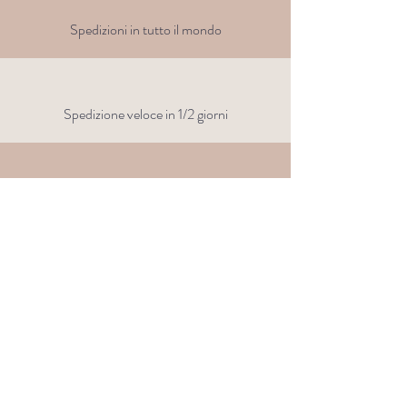
Spedizioni in tutto il mondo
Spedizione veloce in 1/2 giorni
Clicca e
ritira
gratis presso
la nostra sede di Genova
Spedizione standard in Italia
gratis sopra i 70€
Su di noi