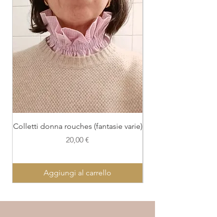
Colletti donna rouches (fantasie varie)
Colletto con polsi
Prezzo
20,00 €
Aggiungi al carrello