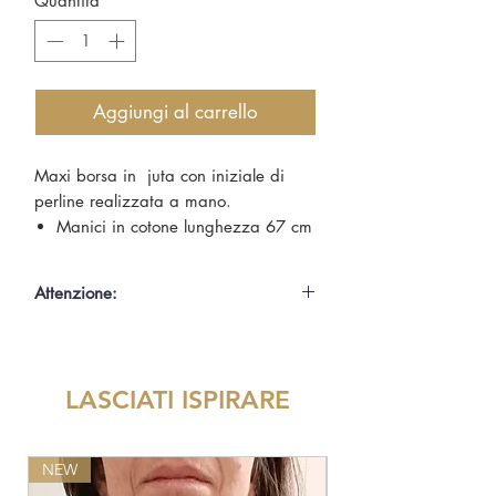
Quantità
*
Aggiungi al carrello
Maxi borsa in juta con iniziale di
perline realizzata a mano.
Manici in cotone lunghezza 67 cm
capacità 16 litri
dimensioni 48 x 37 x 13 cm
Attenzione:
Poichè ogni prodotto Mila è un pezzo
unico che viene personalizzato
realizzando a mano sia la parte di
LASCIATI ISPIRARE
disegno che quella di ricamo, i tempi
di produzione sono stimati in
una settimane circa.
NEW
NEW