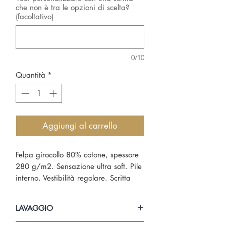
che non è tra le opzioni di scelta?
(facoltativo)
0/10
Quantità
*
Aggiungi al carrello
Felpa girocollo 80% cotone, spessore
280 g/m2. Sensazione ultra soft. Pile
interno. Vestibilità regolare. Scritta
cucita a mano con cordone tricotine.
In caso non sia disponibile la scritta
LAVAGGIO
preferita è possibile personalizzarla
scrivendo la vostra nell'apposito