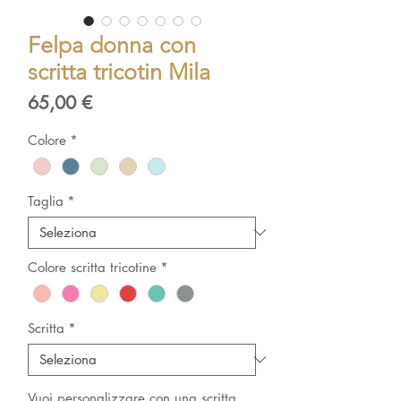
Felpa donna con
scritta tricotin Mila
Prezzo
65,00 €
Colore
*
Taglia
*
Colore scritta tricotine
*
Scritta
*
Vuoi personalizzare con una scritta