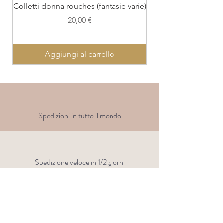
Colletti donna rouches (fantasie varie)
Colletto con polsi
Prezzo
20,00 €
Aggiungi al carrello
Spedizioni in tutto il mondo
Spedizione veloce in 1/2 giorni
Clicca e
ritira
gratis presso
la nostra sede di Genova