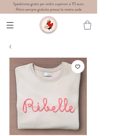
Spedizione gratis per ordini superiori a 70 euro.
Ritiro sempre gratuito presso la nostra sede
Dedè-
graphic
art for
wear