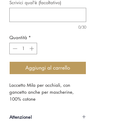
Scrivici qual'è (facoltativo)
0/30
Quantità
*
Aggiungi al carrello
Laccetto Mila per occhiali, con
gancetto anche per mascherine,
100% cotone
realizzato artigianalmente da noi. Le
iniziali vengono ricamate a mano e
Attenzione!
personalizzate per voi!
Poichè ogni prodotto Mila è un pezzo
unico che viene personalizzato