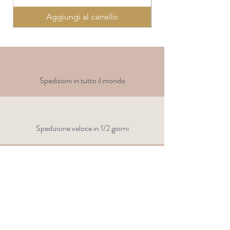
Aggiungi al carrello
Spedizioni in tutto il mondo
Spedizione veloce in 1/2 giorni
Clicca e
ritira
gratis presso
la nostra sede di Genova