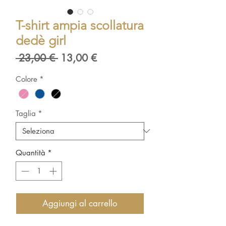
T-shirt ampia scollatura
dedè girl
Prezzo
Prezzo
 23,00 € 
13,00 €
regolare
scontato
Colore
*
Taglia
*
Quantità
*
Aggiungi al carrello