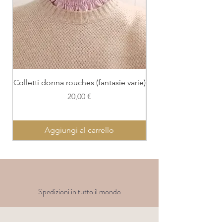
Colletti donna rouches (fantasie varie)
Colletto con polsi
Prezzo
20,00 €
Aggiungi al carrello
Spedizioni in tutto il mondo