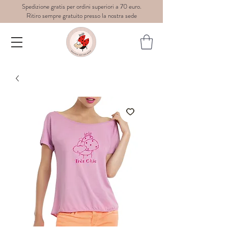
Spedizione gratis per ordini superiori a 70 euro.
Ritiro sempre gratuito presso la nostra sede
Dedè-
graphic
art for
wear