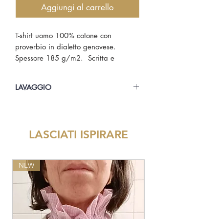
Aggiungi al carrello
T-shirt uomo 100% cotone con
proverbio in dialetto genovese.
Spessore 185 g/m2. Scritta e
bandierina di Genova San Giorgio
stampate.
LAVAGGIO
Lavare in lavatrice a 30° alla
rovescia. Stirare alla rovescia.
LASCIATI ISPIRARE
NEW
NEW