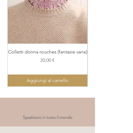
Colletti donna rouches (fantasie varie)
Colletto con polsi
Prezzo
20,00 €
Aggiungi al carrello
Spedizioni in tutto il mondo