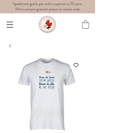
Spedizione gratis per ordini superiori a 70 euro.
Ritiro sempre gratuito presso la nostra sede
Dedè-
graphic
art for
wear