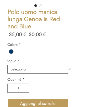
Polo uomo manica
lunga Genoa is Red
and Blue
Prezzo
Prezzo
 35,00 € 
30,00 €
regolare
scontato
Colore
*
taglie
*
Quantità
*
Aggiungi al carrello