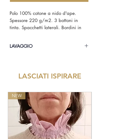
Polo 100% cotone a nido d'ape.
Spessore 220 g/m2. 3 bottoni in
tinta. Spacchetti laterali. Bordini in
contrasto su colletto e polsini. Logo
Genoa is red and blue e data in
LAVAGGIO
floccato bordeaux.
lavare in lavatrice a 30° alla rovescia.
Stirare alla rovescia.
LASCIATI ISPIRARE
NEW
NEW