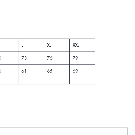
L
XL
XXL
0
73
76
79
6
61
65
69
N