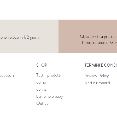
Clicca e
ritira
gratis p
ione veloce in 1/2 giorni
la nostra sede di Ge
SHOP
TERMINI E COND
ccessori
Tutti i prodotti
Privacy Policy
uomo
Resi e rimborsi
donna
bambino e baby
Outlet