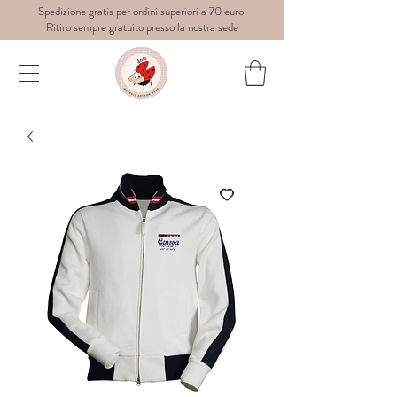
Spedizione gratis per ordini superiori a 70 euro.
Ritiro sempre gratuito presso la nostra sede
Dedè-
graphic
art for
wear