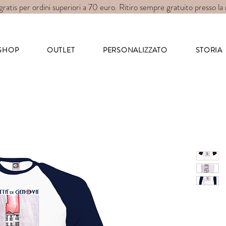
gratis per ordini superiori a 70 euro. Ritiro sempre gratuito presso la
art for wear
SHOP
OUTLET
PERSONALIZZATO
STORIA