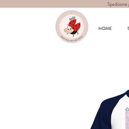
Spedizione 
Dedè-graphic 
HOME