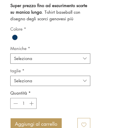
Super prezzo fino ad esaurimento scorte
su manica lunga
. T-shirt baseball con
disegno degli scorci genovesi più
suggestivi interamente realizzato a mano.
Colore
*
Maniche raglan, 100% cotone, spessore
160 g/m2. Vestibilità attillata.
Maniche
*
Seleziona
taglie
*
Seleziona
Quantità
*
Aggiungi al carrello