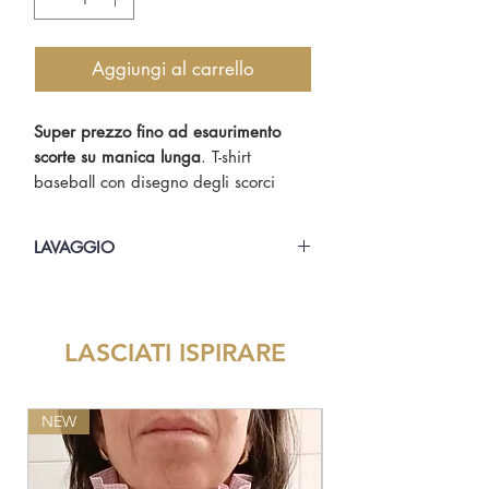
Aggiungi al carrello
Super prezzo fino ad esaurimento
scorte su manica lunga
. T-shirt
baseball con disegno degli scorci
genovesi più suggestivi interamente
realizzato a mano. Maniche raglan,
LAVAGGIO
100% cotone, spessore 160 g/m2.
Vestibilità attillata.
Lavare in lavatrice a 30° alla
rovescia. Stirare alla rovescia.
LASCIATI ISPIRARE
NEW
NEW