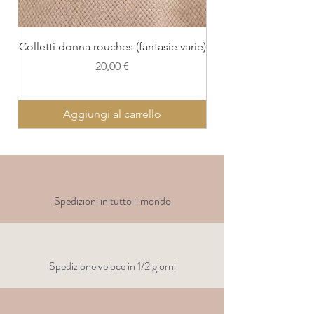
Colletti donna rouches (fantasie varie)
Colletto con polsi
Prezzo
20,00 €
Aggiungi al carrello
Spedizioni in tutto il mondo
Spedizione veloce in 1/2 giorni