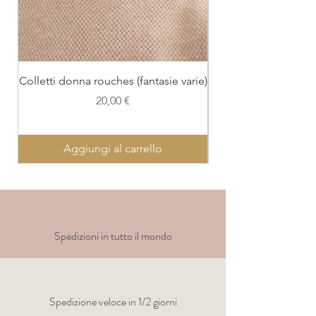
Colletti donna rouches (fantasie varie)
Colletto con polsi
Prezzo
20,00 €
Aggiungi al carrello
Spedizioni in tutto il mondo
Spedizione veloce in 1/2 giorni