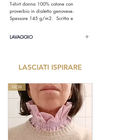
T-shirt donna 100% cotone con
proverbio in dialetto genovese.
Spessore 145 g/m2. Scritta e
bandierina di Genova San Giorgio
stampate.
LAVAGGIO
Lavare in lavatrice a 30° alla
rovescia. Stirare alla rovescia.
LASCIATI ISPIRARE
NEW
NEW