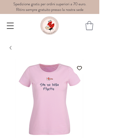
Spedizione gratis per ordini superiori a 70 euro.
Ritiro sempre gratuito presso la nostra sede
Dedè-
graphic
art for
wear