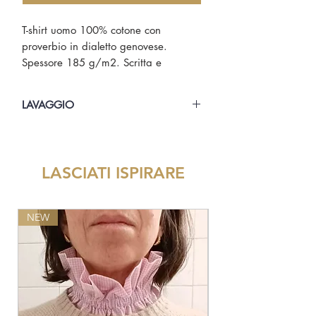
T-shirt uomo 100% cotone con
proverbio in dialetto genovese.
Spessore 185 g/m2. Scritta e
bandierina di Genova San Giorgio
stampate.
LAVAGGIO
Lavare in lavatrice a 30° alla
rovescia. Stirare alla rovescia.
LASCIATI ISPIRARE
NEW
NEW