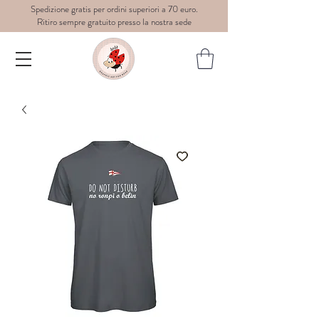
Spedizione gratis per ordini superiori a 70 euro.
Ritiro sempre gratuito presso la nostra sede
Dedè-
graphic
art for
wear