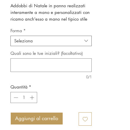
Addobbi di Natale in panno realizzati
interamente a mano e personalizzati con
ricamo anch'esso a mano nel tipico stile
Mila.
Forma
*
Seleziona
Quali sono le tue iniziali? (facoltativo)
0/1
Quantità
*
Aggiungi al carrello