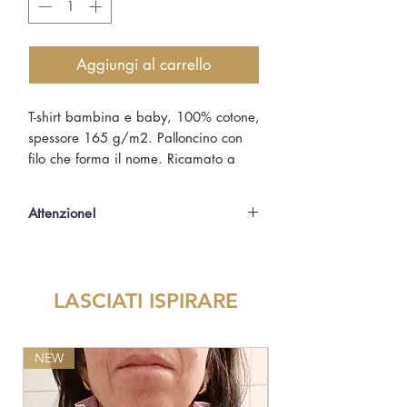
Aggiungi al carrello
T-shirt bambina e baby, 100% cotone,
spessore 165 g/m2. Palloncino con
filo che forma il nome. Ricamato a
mano.
Attenzione!
Poichè ogni prodotto Mila è un pezzo
unico che viene personalizzato
realizzando a mano sia la parte di
LASCIATI ISPIRARE
disegno che quella di ricamo, i tempi
di produzione sono stimati in
una settimane circa.
NEW
NEW