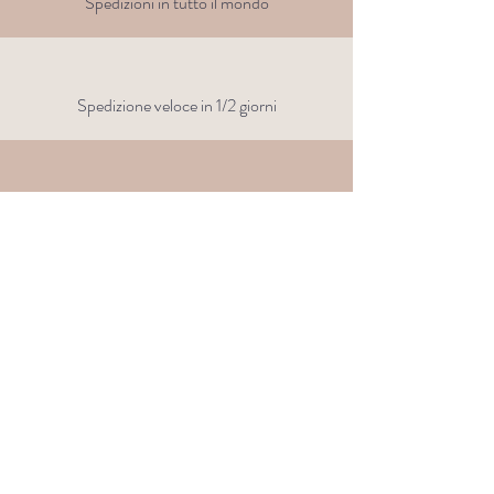
Spedizioni in tutto il mondo
Spedizione veloce in 1/2 giorni
Clicca e
ritira
gratis presso
la nostra sede di Genova
Spedizione standard in Italia
gratis sopra i 70€
Su di noi
La storia