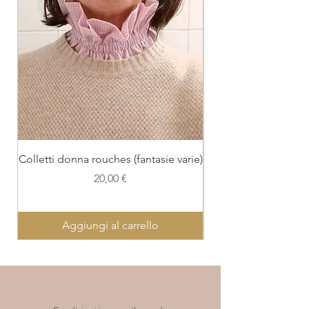
Colletti donna rouches (fantasie varie)
Colletto con polsi
Prezzo
20,00 €
Aggiungi al carrello