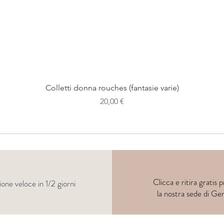
Colletti donna rouches (fantasie varie)
Prezzo
20,00 €
Clicca e
ritira
gratis p
ione veloce in 1/2 giorni
la nostra sede di Ge