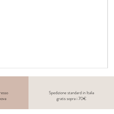
resso
Spedizione standard in Italia
nova
gratis sopra i 70€