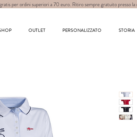
gratis per ordini superiori a 70 euro. Ritiro sempre gratuito presso la
art for wear
SHOP
OUTLET
PERSONALIZZATO
STORIA