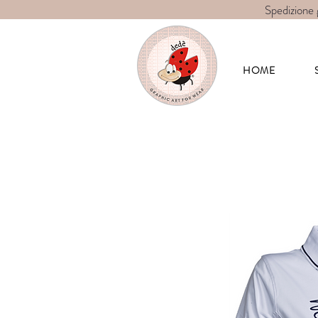
Spedizione 
Dedè-graphic 
HOME