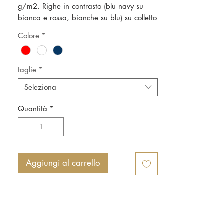
g/m2. Righe in contrasto (blu navy su
bianca e rossa, bianche su blu) su colletto
e bordo maniche, interno patta bottoni in
Colore
*
oxford, 6 bottoni. Spacchetti laterali rifiniti
internamente in oxford. Scritta stampata e
patch ricamata.
taglie
*
Seleziona
Quantità
*
Aggiungi al carrello