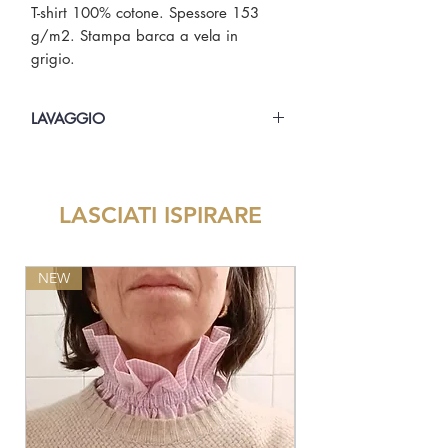
T-shirt 100% cotone. Spessore 153
g/m2. Stampa barca a vela in
grigio.
LAVAGGIO
Lavare in lavatrice a 30° alla
rovescia. Stirare alla rovescia.
LASCIATI ISPIRARE
NEW
NEW