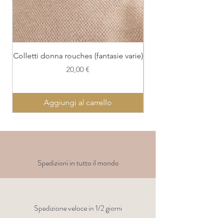
Colletti donna rouches (fantasie varie)
Colletto con polsi
Prezzo
20,00 €
Aggiungi al carrello
Spedizioni in tutto il mondo
Spedizione veloce in 1/2 giorni