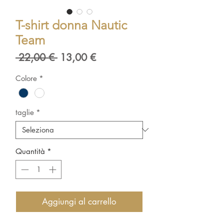
T-shirt donna Nautic
Team
Prezzo
Prezzo
 22,00 € 
13,00 €
regolare
scontato
Colore
*
taglie
*
Quantità
*
Aggiungi al carrello